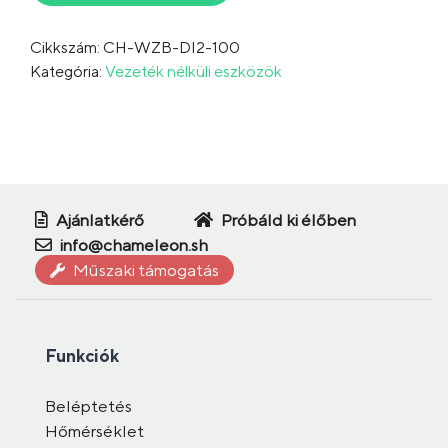
Cikkszám: CH-WZB-DI2-100
Kategória:
Vezeték nélküli eszközök
Ajánlatkérő
Próbáld ki élőben
info@chameleon.sh
Műszaki támogatás
Funkciók
Beléptetés
Hőmérséklet