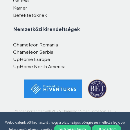
Galéria
Karrier
Befektetőknek
Nemzetközi kirendeltségek
Chameleon Romania
Chameleon Serbia
UpHome Europe
UpHome North America
Minden jog fenntartva© 2026 Chameleon SmartHome Nyrt. | 1118
Budapest, Szüret utca 15.
Weboldalunk sütiket használ, hogy a biztonságos böngészés mellett a legjobb
Süti beállítások
Elfogadom
felhasználói élményt nyújtsa.