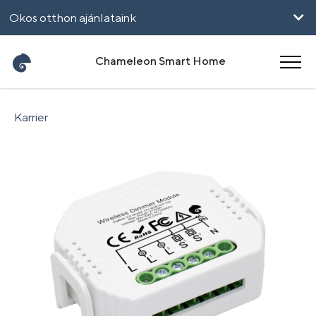
Okos otthon ajánlataink
Vállalkozásoknak
Chameleon Smart Home
UpHome
Karrier
English
Română