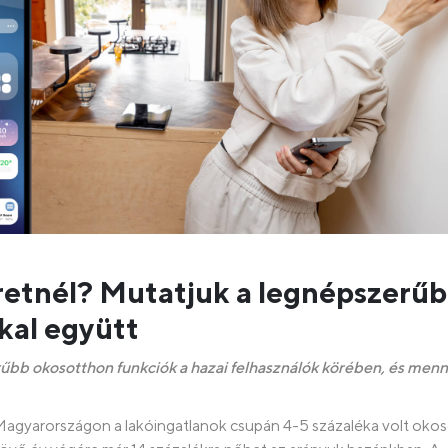
etnél? Mutatjuk a legnépszerű
kal együtt
bb okosotthon funkciók a hazai felhasználók körében, és men
Magyarországon a lakóingatlanok csupán 4-5 százaléka volt oko