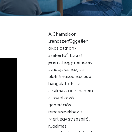
A Chameleon
„rendszerfüggetlen
okos otthon-
szakértő”. Ez azt
jelenti, hogy nemcsak
az időjáráshoz, az
életritmusodhoz és a
hangulatodhoz
alkalmazkodik, hanem
a következő
generációs
rendszerekhez is.
Mert egy strapabíró,
rugalmas