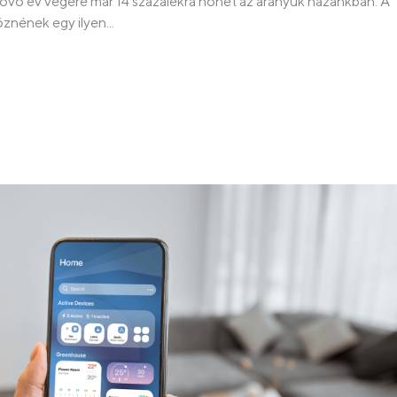
 jövő év végére már 14 százalékra nőhet az arányuk hazánkban. A
znének egy ilyen...