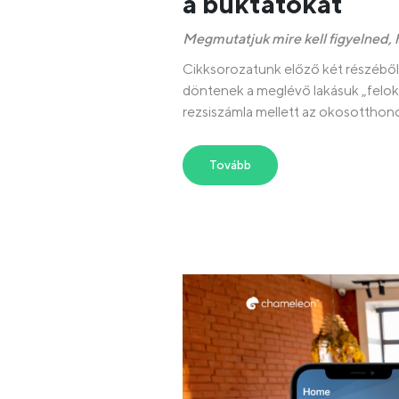
a buktatókat
Megmutatjuk mire kell figyelned, 
Cikksorozatunk előző két részéből 
döntenek a meglévő lakásuk „felokos
rezsiszámla mellett az okosotthonok á
Tovább