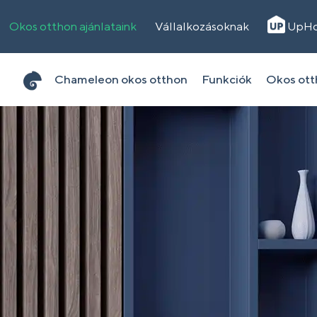
Okos otthon ajánlataink
Vállalkozásoknak
UpH
Chameleon okos otthon
Funkciók
Okos ot