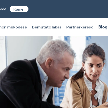
ome
Karrier
thon működése
Bemutató lakás
Partnerkereső
Blog