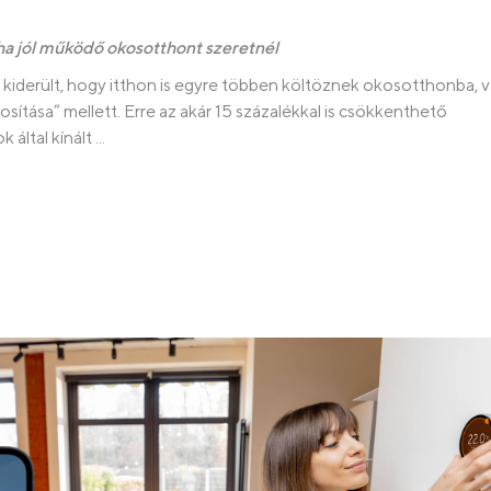
ha jól működő okosotthont szeretnél
kiderült, hogy itthon is egyre többen költöznek okosotthonba, 
ítása” mellett. Erre az akár 15 százalékkal is csökkenthető
ltal kínált ...