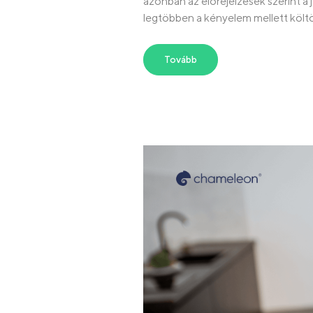
azonban az előrejelzések szerint a
legtöbben a kényelem mellett költö
Tovább