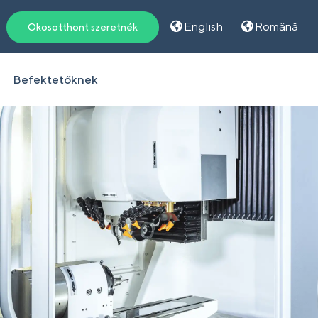
English
Română
Okosotthont szeretnék
Befektetőknek