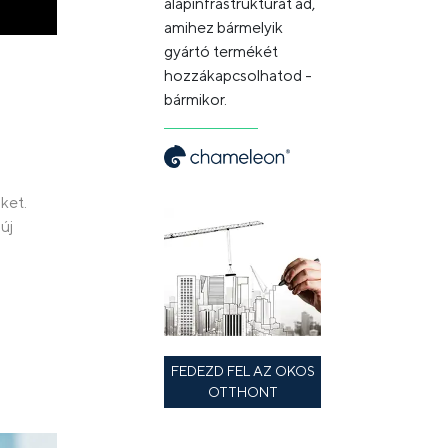
alapinfrastruktúrát ad,
amihez bármelyik
gyártó termékét
hozzákapcsolhatod -
bármikor.
ket.
új
FEDEZD FEL AZ OKOS
OTTHONT