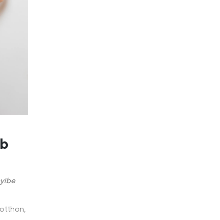
bb
nyibe
sotthon,