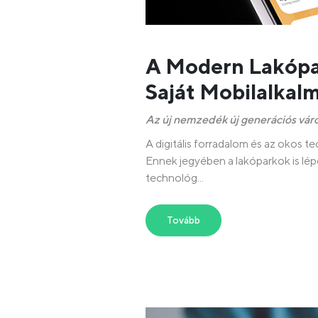
A Modern Lakópa
Saját Mobilalkal
Az új nemzedék új generációs váro
A digitális forradalom és az okos 
Ennek jegyében a lakóparkok is lépés
technológ...
Tovább