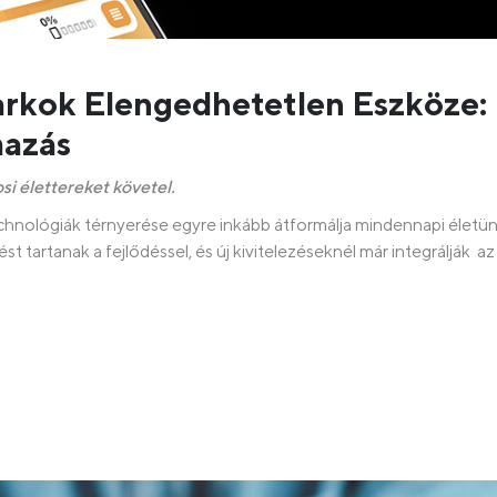
rkok Elengedhetetlen Eszköze:
mazás
si élettereket követel.
technológiák térnyerése egyre inkább átformálja mindennapi életün
t tartanak a fejlődéssel, és új kivitelezéseknél már integrálják az 