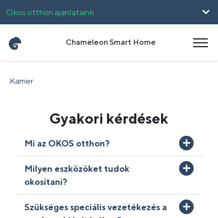
Okos otthon ajánlataink
Vállalkozásoknak
Chameleon Smart Home
UpHome
Karrier
English
Română
Gyakori kérdések
Mi az OKOS otthon?
Milyen eszközöket tudok
okosítani?
Szükséges speciális vezetékezés a