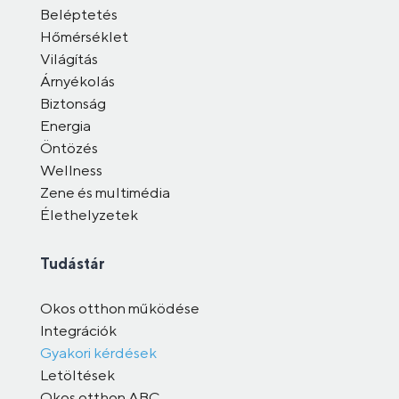
Beléptetés
Hőmérséklet
Világítás
Árnyékolás
Biztonság
Energia
Öntözés
Wellness
Zene és multimédia
Élethelyzetek
Tudástár
Okos otthon működése
Integrációk
Gyakori kérdések
Letöltések
Okos otthon ABC