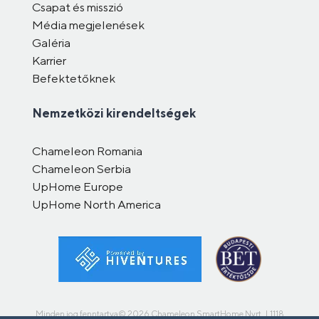
Csapat és misszió
Média megjelenések
Galéria
Karrier
Befektetőknek
Nemzetközi kirendeltségek
Chameleon Romania
Chameleon Serbia
UpHome Europe
UpHome North America
Minden jog fenntartva© 2026 Chameleon SmartHome Nyrt. | 1118