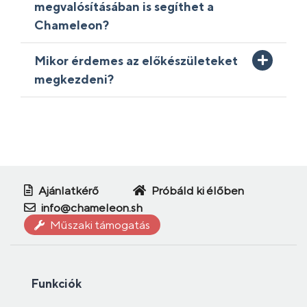
megvalósításában is segíthet a
Chameleon?
Mikor érdemes az előkészületeket
megkezdeni?
Ajánlatkérő
Próbáld ki élőben
info@chameleon.sh
Műszaki támogatás
Funkciók