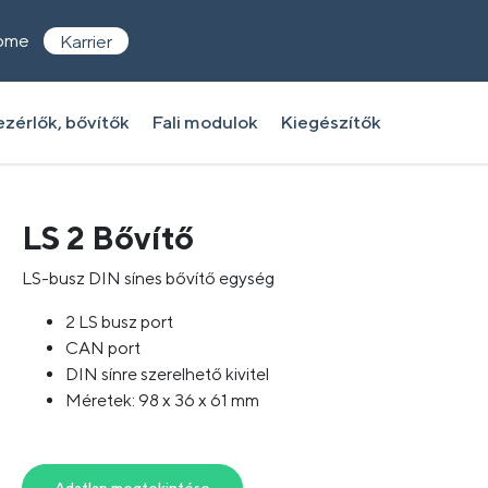
ome
Karrier
zérlők, bővítők
Fali modulok
Kiegészítők
LS 2 Bővítő
LS-busz DIN sínes bővítő egység
2 LS busz port
CAN port
DIN sínre szerelhető kivitel
Méretek: 98 x 36 x 61 mm