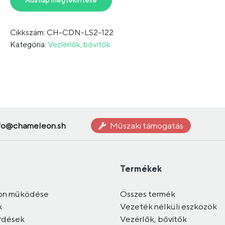
Adatlap megtekintése
Cikkszám: CH-CDN-LS2-122
Kategória:
Vezlérlők, bővítők
fo@chameleon.sh
Műszaki támogatás
Termékek
on működése
Összes termék
k
Vezeték nélküli eszközök
rdések
Vezérlők, bővítők