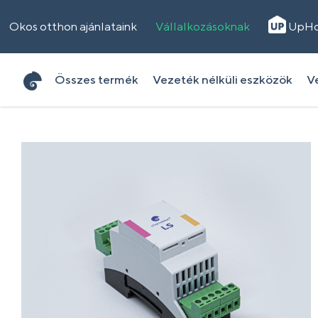
Okos otthon ajánlataink
Vállalkozásoknak
UpH
Összes termék
Vezeték nélküli eszközök
Ve