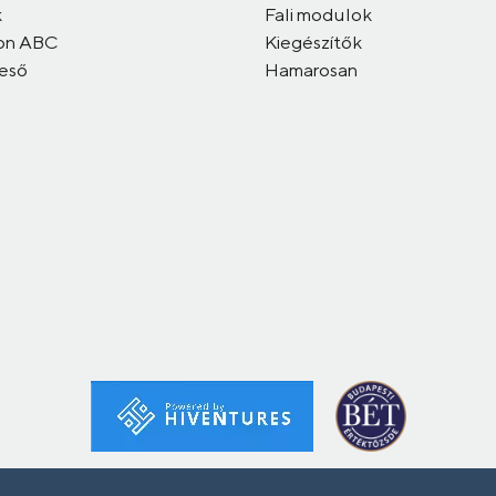
k
Fali modulok
on ABC
Kiegészítők
reső
Hamarosan