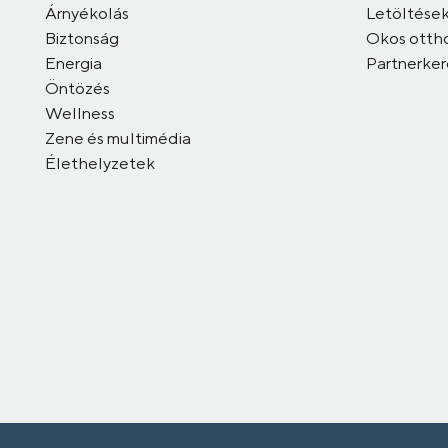
Árnyékolás
Letöltése
Biztonság
Okos otth
Energia
Partnerke
Öntözés
Wellness
Zene és multimédia
Élethelyzetek