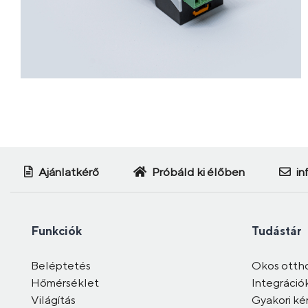
Ajánlatkérő
Próbáld ki élőben
in
Funkciók
Tudástár
Beléptetés
Okos otth
Hőmérséklet
Integráció
Világítás
Gyakori ké