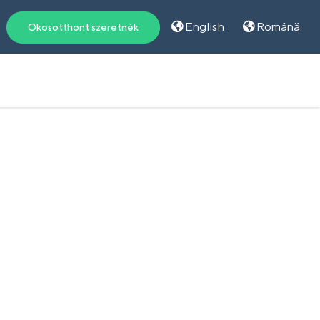
English
Română
Okosotthont szeretnék