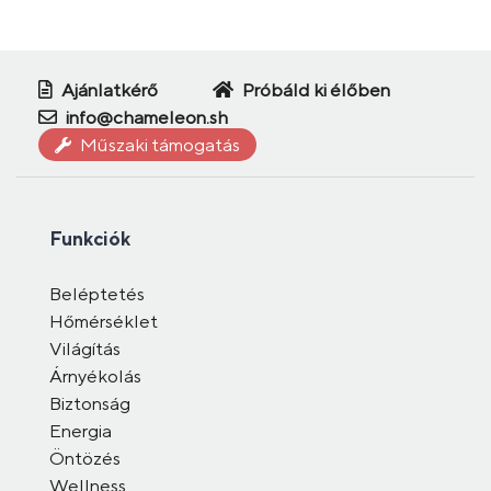
Ajánlatkérő
Próbáld ki élőben
info@chameleon.sh
Műszaki támogatás
Funkciók
Beléptetés
Hőmérséklet
Világítás
Árnyékolás
Biztonság
Energia
Öntözés
Wellness