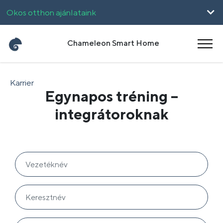
Okos otthon ajánlataink
Vállalkozásoknak
Chameleon Smart Home
UpHome
Karrier
Egynapos tréning –
English
Română
integrátoroknak