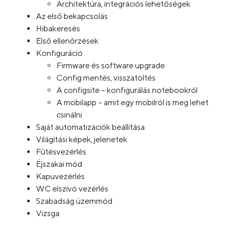
Architektúra, integrációs lehetőségek
Az első bekapcsolás
Hibakeresés
Első ellenőrzések
Konfiguráció
Firmware és software upgrade
Config mentés, visszatöltés
A configsite – konfigurálás notebookról
A mobilapp – amit egy mobilról is meg lehet
csinálni
Saját automatizációk beállítása
Világítási képek, jelenetek
Fűtésvezérlés
Éjszakai mód
Kapuvezérlés
WC elszívó vezérlés
Szabadság üzemmód
Vizsga