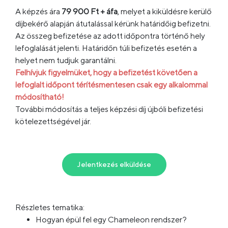
A képzés ára
79 900 Ft + áfa
, melyet a kiküldésre kerülő
díjbekérő alapján átutalással kérünk határidőig befizetni.
Az összeg befizetése az adott időpontra történő hely
lefoglalását jelenti. Határidőn túli befizetés esetén a
helyet nem tudjuk garantálni.
Felhívjuk figyelmüket, hogy a befizetést követően a
lefoglalt időpont térítésmentesen csak egy alkalommal
módosítható!
További módosítás a teljes képzési díj újbóli befizetési
kötelezettségével jár.
Jelentkezés elküldése
Részletes tematika:
Hogyan épül fel egy Chameleon rendszer?