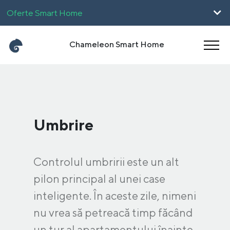
Oferte Smart Home
Pentru Firme
Chameleon Smart Home
UpHome
Carieră
Magyar
English
Umbrire
Controlul umbririi este un alt
pilon principal al unei case
inteligente. În aceste zile, nimeni
nu vrea să petreacă timp făcând
un tur al apartamentului înainte