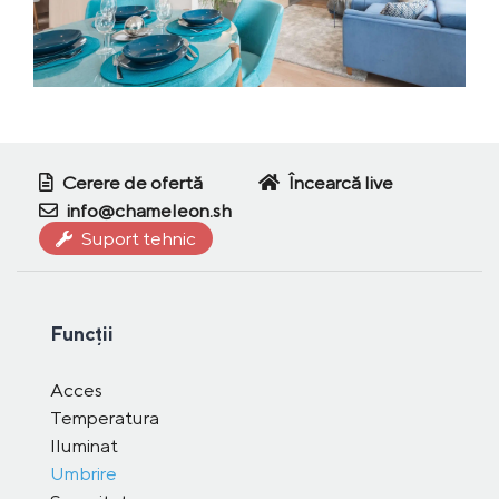
Cerere de ofertă
Încearcă live
info@chameleon.sh
Suport tehnic
Funcții
Acces
Temperatura
Iluminat
Umbrire