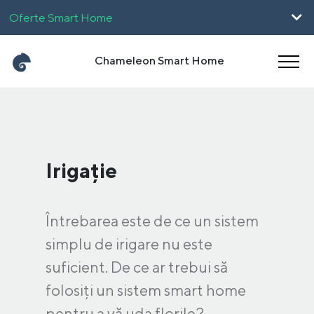
Oferte Smart Home
Pentru Firme
Chameleon Smart Home
UpHome
Carieră
Magyar
English
Irigație
Întrebarea este de ce un sistem
simplu de irigare nu este
suficient. De ce ar trebui să
folosiți un sistem smart home
pentru a vă uda florile?