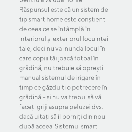
Răspunsul este că un sistem de
tip smart home este conștient
de ceea ce se întâmplă în
interiorul și exteriorul locuinței
tale, deci nu va inunda locul în
care copiii tăi joacă fotbal în
grădină, nu trebuie să oprești
manual sistemul de irigare în
timp ce găzduiți o petrecere în
grădină – și nu va trebui să vă
faceți griji asupra peluzei dvs.
dacă uitați să îl porniți din nou
după aceea. Sistemul smart