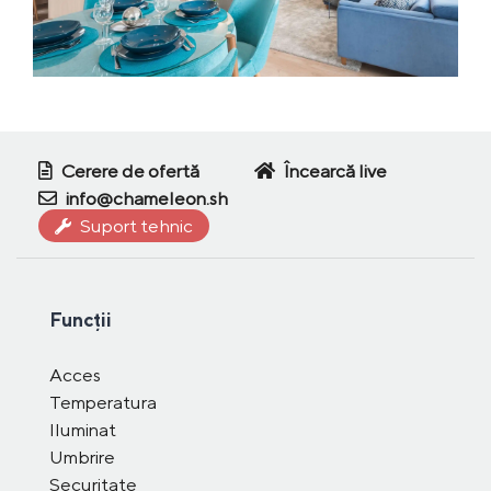
Cerere de ofertă
Încearcă live
info@chameleon.sh
Suport tehnic
Funcții
Acces
Temperatura
Iluminat
Umbrire
Securitate