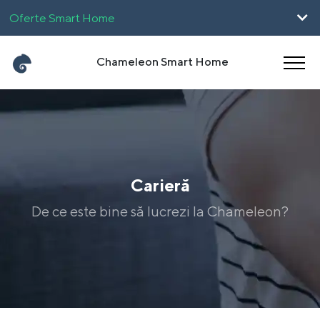
Oferte Smart Home
Pentru Firme
Chameleon Smart Home
UpHome
Carieră
Magyar
English
Carieră
De ce este bine să lucrezi la Chameleon?