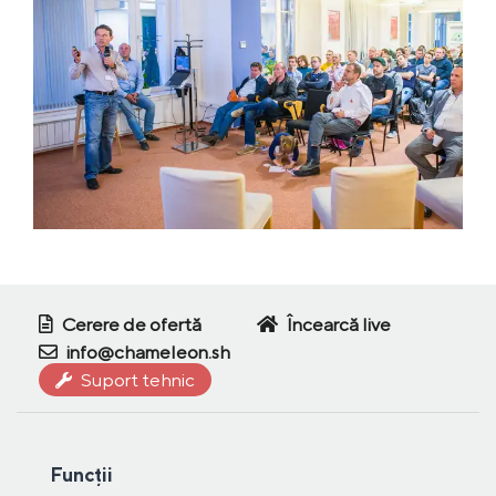
Cerere de ofertă
Încearcă live
info@chameleon.sh
Suport tehnic
Funcții