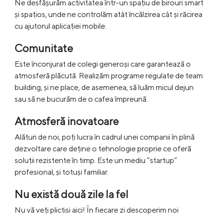
Ne desfășurăm activitatea într-un spațiu de birouri smart
și spațios, unde ne controlăm atât încălzirea cât și răcirea
cu ajutorul aplicației mobile.
Comunitate
Este înconjurat de colegi generoși care garantează o
atmosferă plăcută. Realizăm programe regulate de team
building, și ne place, de asemenea, să luăm micul dejun
sau să ne bucurăm de o cafea împreună.
Atmosferă inovatoare
Alături de noi, poți lucra în cadrul unei companii în plină
dezvoltare care deține o tehnologie proprie ce oferă
soluții rezistente în timp. Este un mediu ”startup”
profesional, și totuși familiar.
Nu există două zile la fel
Nu vă veți plictisi aici! În fiecare zi descoperim noi